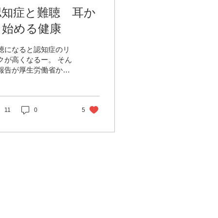
認知症と難聴 耳か
ら始める健康
聴になると認知症のリ
クが高くなるー。 そん
報告が厚生労働省から
表されました。 超高齢
社会の日本では身近な
題です。 日本の高齢者
４人に１人は認知症、
11
0
5
たは予備軍と言われて
ます。 政府は認知症施
推進総合戦略を策定
 その中で認知症の危
因子として...