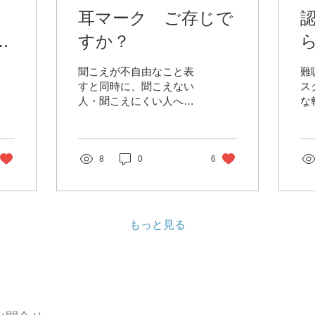
器
耳マーク ご存じで
載
すか？
？
聞こえが不自由なこと表
難
すと同時に、聞こえない
ス
人・聞こえにくい人への
な
配慮を表すマークです。
発
耳がよく聞こえないこと
化
で誤解されたり、不利益
問
をこうむったり、危険に
8
0
6
の
さらされるなど、社会生
ま
活での不安は数多くあり
い
ます。 「聞こえない」こ
策
とが相手に伝われば適切
し
もっと見る
な配慮を受けることがで
険
きます...