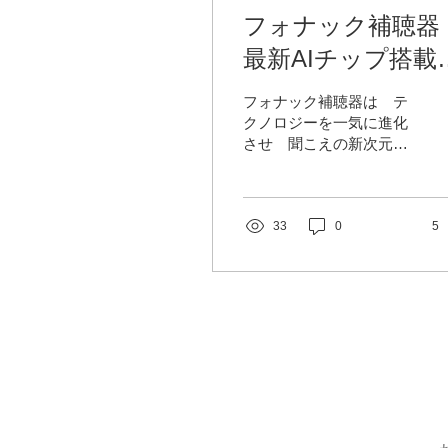
フォナック補聴
最新AIチップ搭
言葉と雑音を分離
フォナック補聴器は テ
クノロジーを一気に進化
させ 聞こえの新次元を
切り拓きました。 最新AI
チップ ”ERA”
と ”DEEPSONIC” に
より 言葉と雑音を分離
33
0
5
させることにより 周囲の
音環境に応じて 瞬時に
プログラムを選択ブレン
ドする機能と 雑音を最
大限取り除き 声を透...