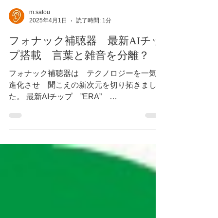
m.satou
2025年4月1日
読了時間: 1分
フォナック補聴器 最新AIチッ
プ搭載 言葉と雑音を分離？
フォナック補聴器は テクノロジーを一気に
進化させ 聞こえの新次元を切り拓きまし
た。 最新AIチップ ”ERA”
と ”DEEPSONIC” により 言葉と雑音を
分離させることにより 周囲の音環境に応じ
て 瞬時にプログラムを選択ブレンドする機
能と 雑音を最大限取り除き 声を透...