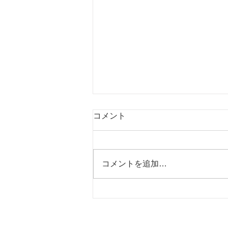
コメント
コメントを追加…
フォナック補聴器 最新AIチ
ップ搭載 言葉と雑音を分
離？