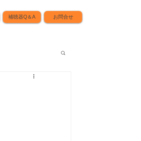
補聴器Q＆A
お問合せ
～
”