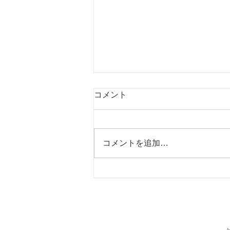
コメント
コメントを追加…
フォナック補聴器 最新AIチ
ップ搭載 言葉と雑音を分
離？