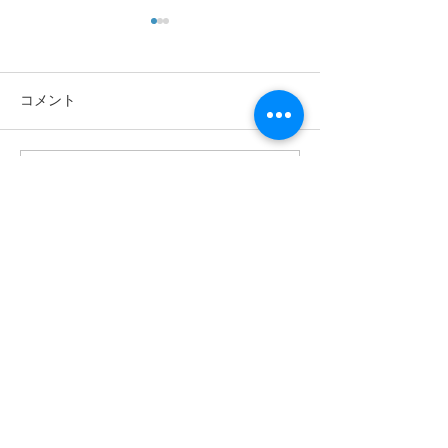
コメント
コメントを追加…
耳マーク ご存じです
認知症と難聴 
か？
める健康
お問合せ
Contact us