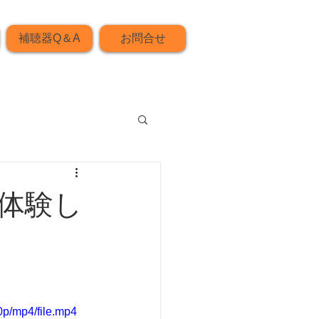
補聴器Q＆A
お問合せ
体験し
p/mp4/file.mp4