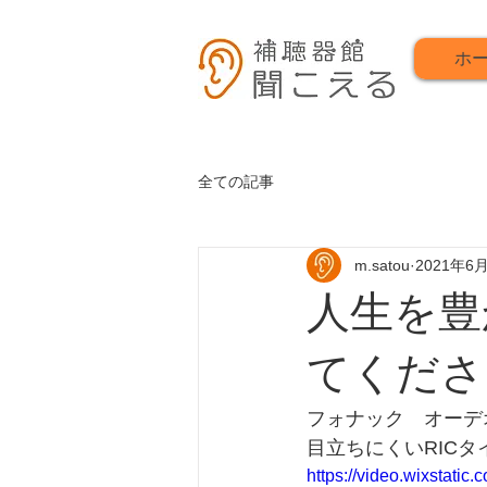
ホ
全ての記事
m.satou
2021年6
人生を豊
てくださ
フォナック　オーデ
目立ちにくいRIC
https://video.wixstat