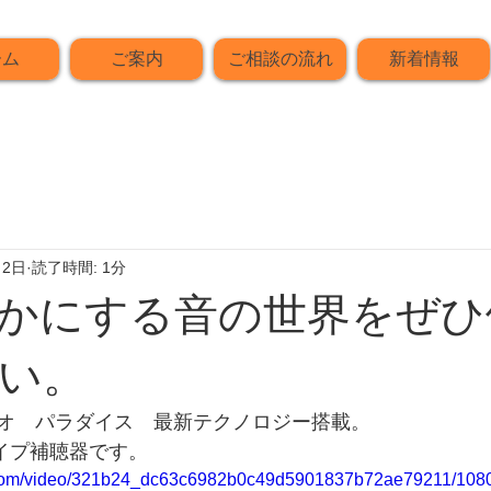
ーム
ご案内
ご相談の流れ
新着情報
月2日
読了時間: 1分
かにする音の世界をぜひ
い。
オ　パラダイス　最新テクノロジー搭載。
タイプ補聴器です。
ic.com/video/321b24_dc63c6982b0c49d5901837b72ae79211/1080