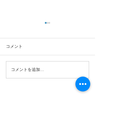
コメント
コメントを追加…
耳マーク ご存じです
認知症と難聴 
か？
める健康
お問合せ
Contact us