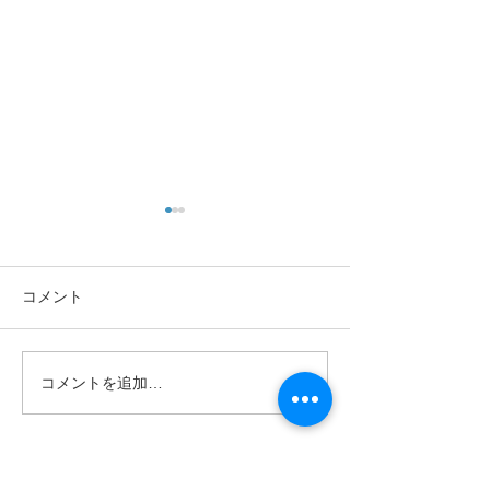
コメント
コメントを追加…
耳マーク ご存じです
認知症と難聴 
か？
める健康