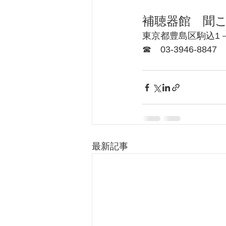
補聴器館　聞
東京都豊島区駒込1－
☎　03‐3946‐8847
最新記事