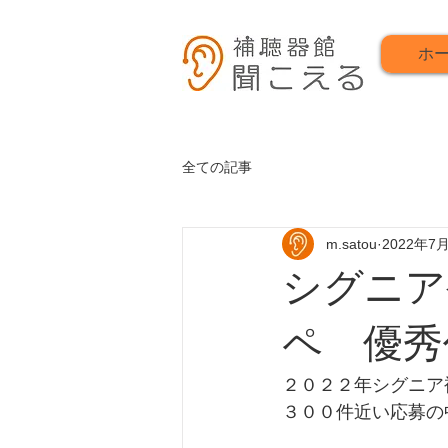
ホ
全ての記事
m.satou
2022年7
シグニア
ペ 優秀
２０２２年シグニア
３００件近い応募の