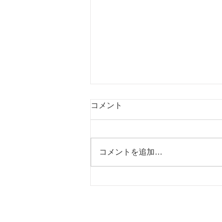
コメント
コメントを追加…
フォナック補聴器 最新AIチ
ップ搭載 言葉と雑音を分
離？